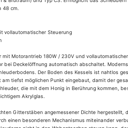
um & Brutraum) und Typ CS. Ermöglicht das Schleuder
n 48 cm.
it vollautomatischer Steuerung
m
it Motorantrieb 180W / 230V und vollautomatischer S
or bei Deckelöffnung automatisch abschaltet. Moderns
hleuderbodens. Der Boden des Kessels ist nahtlos ge
st am tiefst möglichen Punkt eingebaut, damit der ge
gschleuder, die mit dem Honig in Berührung kommen, b
sichtigem Akrylglas.
hten Gitterstäben angemessener Dichte hergestellt,
durch einen besonderen Mechanismus miteinander ver