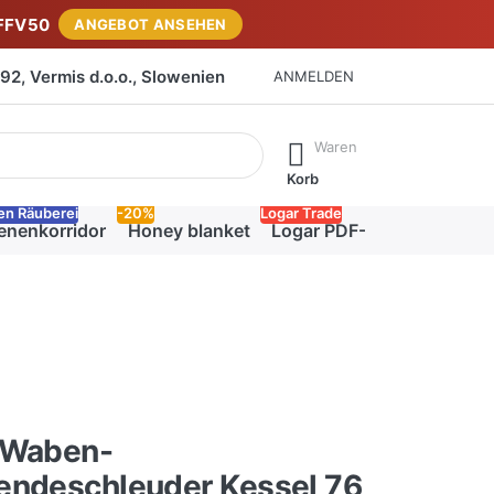
FFV50
ANGEBOT ANSEHEN
2, Vermis d.o.o., Slowenien
ANMELDEN
isch erste Ergebnisse. Drücken Sie die Eingabetaste, um alle 
Waren
Korb
en Räuberei
-20%
Logar Trade
enenkorridor
Honey blanket
Logar PDF-Katalog
-Waben-
endeschleuder Kessel 76