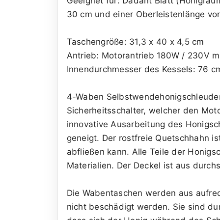
Geeignet für: Dadant Blatt (Honigra
30 cm und einer Oberleistenlänge vo
Taschengröße: 31,3 x 40 x 4,5 cm
Antrieb: Motorantrieb 180W / 230V m
Innendurchmesser des Kessels: 76 c
4-Waben Selbstwendehonigschleuder m
Sicherheitsschalter, welcher den Mot
innovative Ausarbeitung des Honigsc
geneigt. Der rostfreie Quetschhahn i
abfließen kann. Alle Teile der Honi
Materialien. Der Deckel ist aus durch
Die Wabentaschen werden aus aufrec
nicht beschädigt werden. Sie sind 