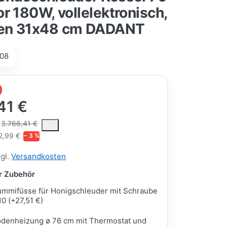
r 180W, vollelektronisch,
en 31x48 cm DADANT
08
41 €
ce is the median selling price paid by customers for a product, excl
3.766,41 €
2,99 €
− 3 %
zgl.
Versandkosten
ar Zubehör
mmifüsse für Honigschleuder mit Schraube
0 (+27,51 €)
denheizung ø 76 cm mit Thermostat und