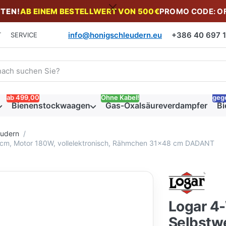
TEN!
AB EINEM BESTELLWERT VON 500€
PROMO CODE: O
info@honigschleudern.eu
+386 40 697 19
T
SERVICE
 einen Suchbegriff ein. Während Sie tippen, erscheinen automat
ab 499,00
Ohne Kabel!
geg
Bienenstockwaagen
Gas-Oxalsäureverdampfer
Bi
eudern
 cm, Motor 180W, vollelektronisch, Rähmchen 31x48 cm DADANT
Logar 4
Selbstw