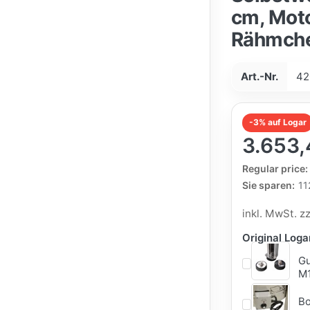
cm, Moto
Rähmch
Art.-Nr.
42
-3% auf Logar
3.653,
The Regular Pri
Regular price:
Sie sparen:
11
inkl. MwSt. z
Original Log
Gu
M1
Bo