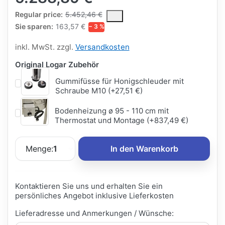
The Regular Price is the median selling price paid by customers
Regular price:
5.452,46 €
Sie sparen:
163,57 €
− 3 %
inkl. MwSt. zzgl.
Versandkosten
Original Logar Zubehör
Gummifüsse für Honigschleuder mit
Schraube M10 (+27,51 €)
Bodenheizung ø 95 - 110 cm mit
Thermostat und Montage (+837,49 €)
Menge:
1
In den Warenkorb
Kontaktieren Sie uns und erhalten Sie ein
persönliches Angebot inklusive Lieferkosten
Lieferadresse und Anmerkungen / Wünsche: