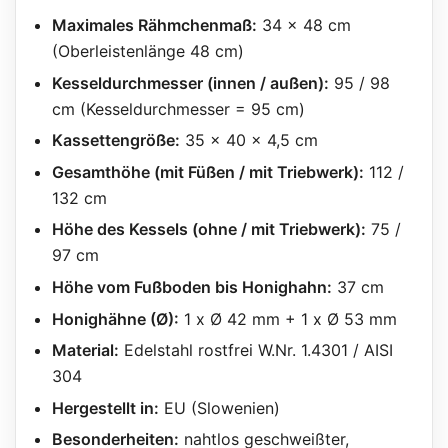
Maximales Rähmchenmaß:
34 x 48 cm
(Oberleistenlänge 48 cm)
Kesseldurchmesser (innen / außen):
95 / 98
cm (Kesseldurchmesser = 95 cm)
Kassettengröße:
35 x 40 x 4,5 cm
Gesamthöhe (mit Füßen / mit Triebwerk):
112 /
132 cm
Höhe des Kessels (ohne / mit Triebwerk):
75 /
97 cm
Höhe vom Fußboden bis Honighahn:
37 cm
Honighähne (Ø):
1 x Ø 42 mm + 1 x Ø 53 mm
Material:
Edelstahl rostfrei W.Nr. 1.4301 / AISI
304
Hergestellt in:
EU (Slowenien)
Besonderheiten:
nahtlos geschweißter,