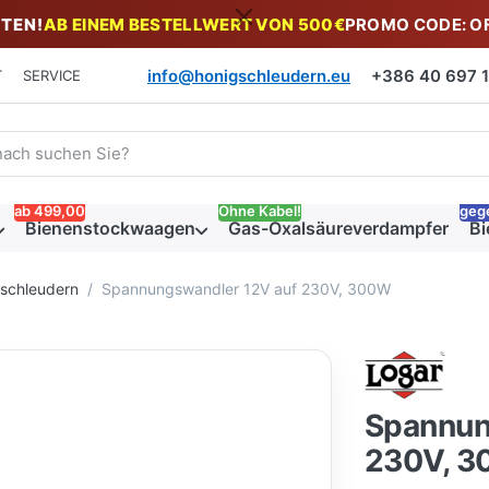
TEN!
AB EINEM BESTELLWERT VON 500€
PROMO CODE: O
info@honigschleudern.eu
+386 40 697 19
T
SERVICE
 einen Suchbegriff ein. Während Sie tippen, erscheinen automat
ab 499,00
Ohne Kabel!
geg
Bienenstockwaagen
Gas-Oxalsäureverdampfer
Bi
gschleudern
Spannungswandler 12V auf 230V, 300W
Spannun
230V, 