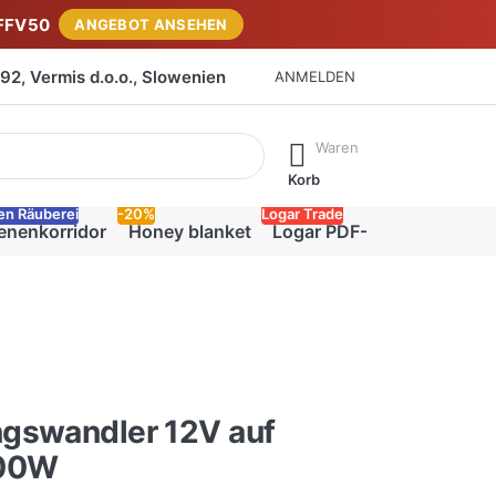
FFV50
ANGEBOT ANSEHEN
2, Vermis d.o.o., Slowenien
ANMELDEN
isch erste Ergebnisse. Drücken Sie die Eingabetaste, um alle 
Waren
Korb
en Räuberei
-20%
Logar Trade
enenkorridor
Honey blanket
Logar PDF-Katalog
gswandler 12V auf
300W