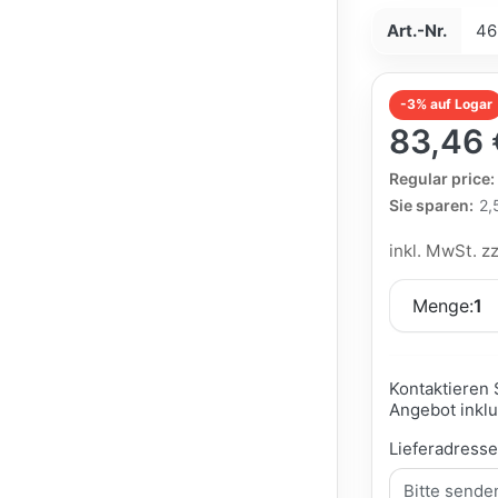
Art.-Nr.
46
-3% auf Logar
83,46 
The Regular Pri
Regular price:
Sie sparen:
2,
inkl. MwSt. z
Menge:
1
Kontaktieren 
Angebot inklu
Lieferadress