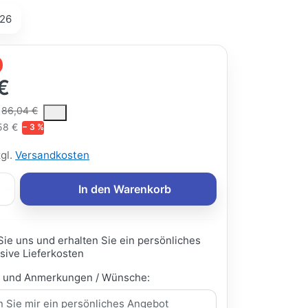
26
€
ce is the median selling price paid by customers for a product, excl
86,04 €
58 €
− 3 %
zgl.
Versandkosten
In den Warenkorb
Sie uns und erhalten Sie ein persönliches
sive Lieferkosten
e und Anmerkungen / Wünsche: