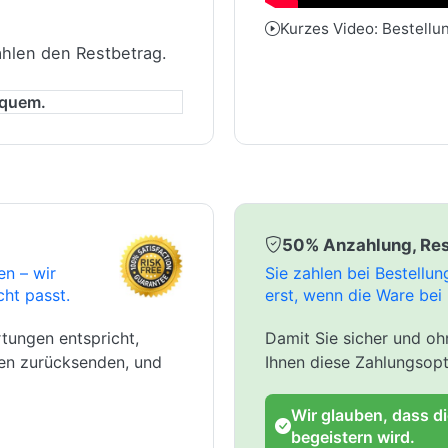
Kurzes Video: Bestellu
ahlen den Restbetrag.
equem.
50% Anzahlung, Res
en – wir
Sie zahlen bei Bestellu
cht passt.
erst, wenn die Ware bei 
tungen entspricht,
Damit Sie sicher und ohn
gen zurücksenden, und
Ihnen diese Zahlungsopt
Wir glauben, dass d
begeistern wird.