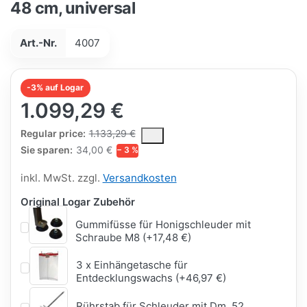
48 cm, universal
Art.-Nr.
4007
-3% auf Logar
1.099,29 €
The Regular Price is the median selling price paid by customers
Regular price:
1.133,29 €
Sie sparen:
34,00 €
− 3 %
inkl. MwSt. zzgl.
Versandkosten
Original Logar Zubehör
Gummifüsse für Honigschleuder mit
Schraube M8 (+17,48 €)
3 x Einhängetasche für
Entdecklungswachs (+46,97 €)
Rührstab für Schleuder mit Dm. 52,