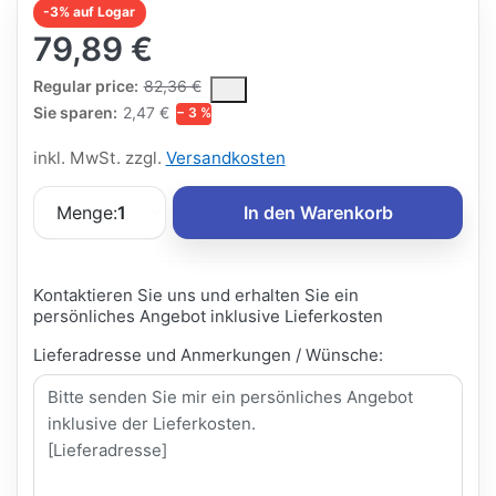
-3% auf Logar
79,89 €
The Regular Price is the median selling price paid by customers
Regular price:
82,36 €
Sie sparen:
2,47 €
− 3 %
inkl. MwSt. zzgl.
Versandkosten
Menge:
1
In den Warenkorb
Kontaktieren Sie uns und erhalten Sie ein
persönliches Angebot inklusive Lieferkosten
Lieferadresse und Anmerkungen / Wünsche: