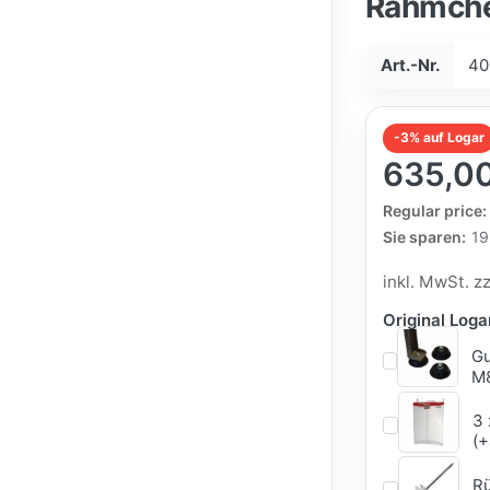
Rähmchen
Art.-Nr.
40
-3% auf Logar
635,0
The Regular Pri
Regular price:
Sie sparen:
19
inkl. MwSt. z
Original Log
Gu
M8
3 
(+
Rü