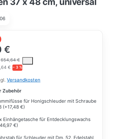
 37 x 48 cm, universal
06
0 €
ce is the median selling price paid by customers for a product, excl
654,64 €
,64 €
− 3 %
zgl.
Versandkosten
ar Zubehör
mmifüsse für Honigschleuder mit Schraube
 (+17,48 €)
x Einhängetasche für Entdecklungswachs
46,97 €)
hrstab für Schleuder mit Dm. 52, Edelstahl