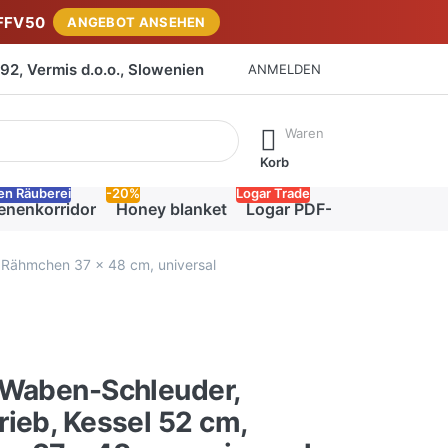
FFV50
ANGEBOT ANSEHEN
2, Vermis d.o.o., Slowenien
ANMELDEN
isch erste Ergebnisse. Drücken Sie die Eingabetaste, um alle 
Waren
Korb
en Räuberei
-20%
Logar Trade
enenkorridor
Honey blanket
Logar PDF-Katalog
 Rähmchen 37 x 48 cm, universal
-Waben-Schleuder,
ieb, Kessel 52 cm,