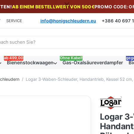
TEN!
AB EINEM BESTELLWERT VON 500€
PROMO CODE: O
info@honigschleudern.eu
+386 40 697 19
T
SERVICE
 einen Suchbegriff ein. Während Sie tippen, erscheinen automat
ab 499,00
Ohne Kabel!
geg
Bienenstockwaagen
Gas-Oxalsäureverdampfer
Bi
schleudern
Logar 3-Waben-Schleuder, Handantrieb, Kessel 52 cm,
Logar 3
Handantr