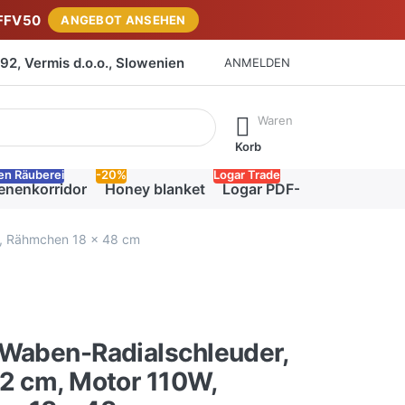
FFV50
ANGEBOT ANSEHEN
2, Vermis d.o.o., Slowenien
ANMELDEN
isch erste Ergebnisse. Drücken Sie die Eingabetaste, um alle 
Waren
Korb
en Räuberei
-20%
Logar Trade
enenkorridor
Honey blanket
Logar PDF-Katalog
W, Rähmchen 18 x 48 cm
-Waben-Radialschleuder,
2 cm, Motor 110W,