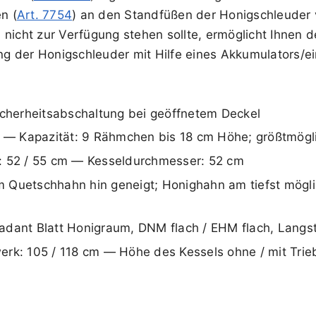
n (
Art. 7754
) an den Standfüßen der Honigschleuder 
V nicht zur Verfügung stehen sollte, ermöglicht Ihne
g der Honigschleuder mit Hilfe eines Akkumulators/ein
icherheitsabschaltung bei geöffnetem Deckel
 9 — Kapazität: 9 Rähmchen bis 18 cm Höhe; größtmög
: 52 / 55 cm — Kesseldurchmesser: 52 cm
 Quetschhahn hin geneigt; Honighahn am tiefst mögl
adant Blatt Honigraum, DNM flach / EHM flach, Langst
erk: 105 / 118 cm — Höhe des Kessels ohne / mit Tri