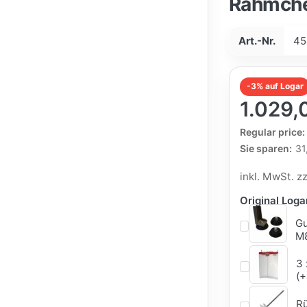
Rähmche
Art.-Nr.
45
-3% auf Logar
1.029,
The Regular Pri
Regular price:
Sie sparen:
31
inkl. MwSt. z
Original Log
Gu
M8
3 
(+
Rü