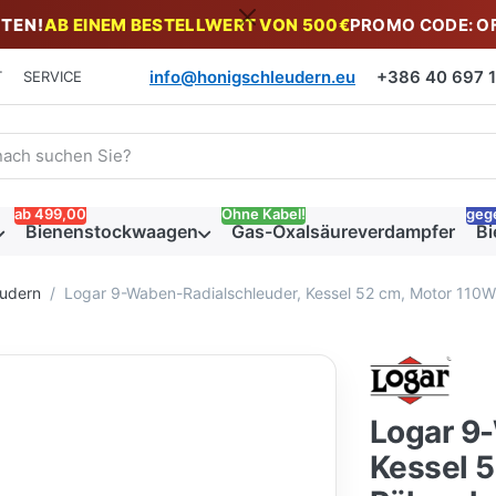
TEN!
AB EINEM BESTELLWERT VON 500€
PROMO CODE: O
info@honigschleudern.eu
+386 40 697 19
T
SERVICE
 einen Suchbegriff ein. Während Sie tippen, erscheinen automat
ab 499,00
Ohne Kabel!
geg
Bienenstockwaagen
Gas-Oxalsäureverdampfer
Bi
eudern
Logar 9-Waben-Radialschleuder, Kessel 52 cm, Motor 110
Logar 9
Kessel 5