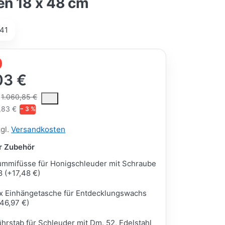
n 18 x 48 cm
41
03 €
ce is the median selling price paid by customers for a product, excl
1.060,85 €
,83 €
− 3 %
zgl.
Versandkosten
ar Zubehör
mmifüsse für Honigschleuder mit Schraube
 (+17,48 €)
x Einhängetasche für Entdecklungswachs
46,97 €)
hrstab für Schleuder mit Dm. 52, Edelstahl