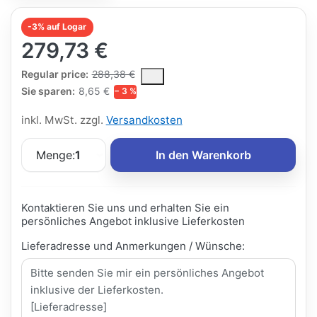
-3% auf Logar
279,73 €
The Regular Price is the median selling price paid by customers
Regular price:
288,38 €
Sie sparen:
8,65 €
− 3 %
inkl. MwSt. zzgl.
Versandkosten
Menge:
1
In den Warenkorb
Kontaktieren Sie uns und erhalten Sie ein
persönliches Angebot inklusive Lieferkosten
Lieferadresse und Anmerkungen / Wünsche: