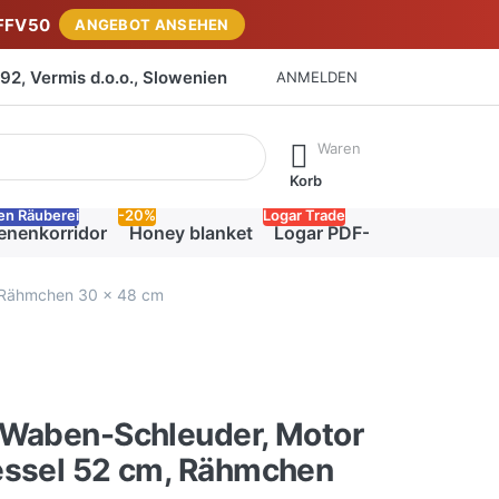
FFV50
ANGEBOT ANSEHEN
2, Vermis d.o.o., Slowenien
ANMELDEN
isch erste Ergebnisse. Drücken Sie die Eingabetaste, um alle 
Waren
Korb
en Räuberei
-20%
Logar Trade
enenkorridor
Honey blanket
Logar PDF-Katalog
, Rähmchen 30 x 48 cm
-Waben-Schleuder, Motor
essel 52 cm, Rähmchen