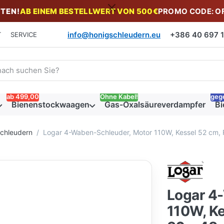
TEN!
AB EINEM BESTELLWERT VON 500€
PROMO CODE: O
info@honigschleudern.eu
+386 40 697 19
T
SERVICE
 einen Suchbegriff ein. Während Sie tippen, erscheinen automat
ab 499,00
Ohne Kabel!
geg
Bienenstockwaagen
Gas-Oxalsäureverdampfer
Bi
schleudern
Logar 4-Waben-Schleuder, Motor 110W, Kessel 52 cm
Logar 4
110W, K