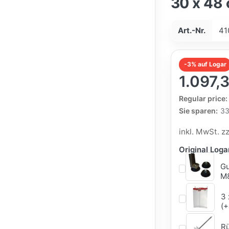
30 x 48
Art.-Nr.
41
-3% auf Logar
1.097,
The Regular Pri
Regular price:
Sie sparen:
33
inkl. MwSt. z
Original Log
Gu
M8
3 
(+
Rü