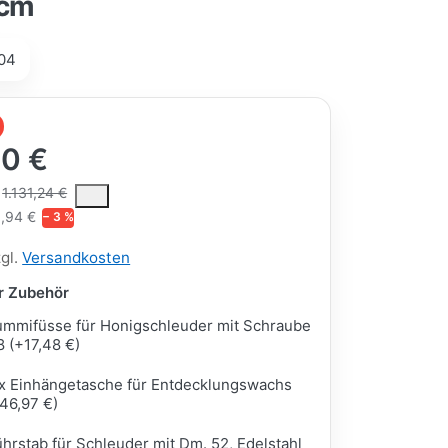
 cm
04
30 €
ce is the median selling price paid by customers for a product, excl
1.131,24 €
,94 €
− 3 %
zgl.
Versandkosten
ar Zubehör
mmifüsse für Honigschleuder mit Schraube
 (+17,48 €)
x Einhängetasche für Entdecklungswachs
46,97 €)
hrstab für Schleuder mit Dm. 52, Edelstahl