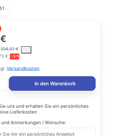
51
 €
ce is the median selling price paid by customers for a product, excl
224,37 €
73 €
− 3 %
zgl.
Versandkosten
In den Warenkorb
Sie uns und erhalten Sie ein persönliches
sive Lieferkosten
e und Anmerkungen / Wünsche: