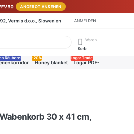
FFV50
ANGEBOT ANSEHEN
2, Vermis d.o.o., Slowenien
ANMELDEN
isch erste Ergebnisse. Drücken Sie die Eingabetaste, um alle 
Waren
Korb
en Räuberei
-20%
Logar Trade
enenkorridor
Honey blanket
Logar PDF-Katalog
-Wabenkorb 30 x 41 cm,