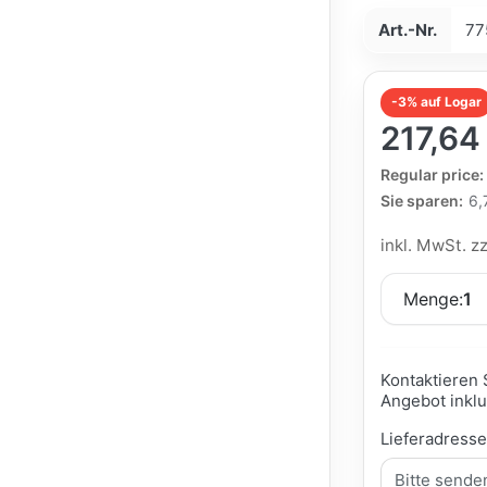
Art.-Nr.
77
-3% auf Logar
217,64
The Regular Pri
Regular price:
Sie sparen:
6,
inkl. MwSt. z
Menge:
1
Kontaktieren 
Angebot inklu
Lieferadress