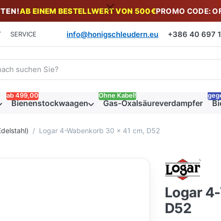
TEN!
AB EINEM BESTELLWERT VON 500€
PROMO CODE: O
info@honigschleudern.eu
+386 40 697 19
T
SERVICE
 einen Suchbegriff ein. Während Sie tippen, erscheinen automat
ab 499,00
Ohne Kabel!
geg
Bienenstockwaagen
Gas-Oxalsäureverdampfer
Bi
delstahl)
Logar 4-Wabenkorb 30 x 41 cm, D52
Logar 4
D52