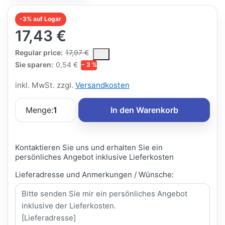
-3% auf Logar
17,43 €
The Regular Price is the median selling price paid by customers
Regular price:
17,97 €
Sie sparen:
0,54 €
− 3 %
inkl. MwSt. zzgl.
Versandkosten
Menge:
1
In den Warenkorb
Kontaktieren Sie uns und erhalten Sie ein
persönliches Angebot inklusive Lieferkosten
Lieferadresse und Anmerkungen / Wünsche: