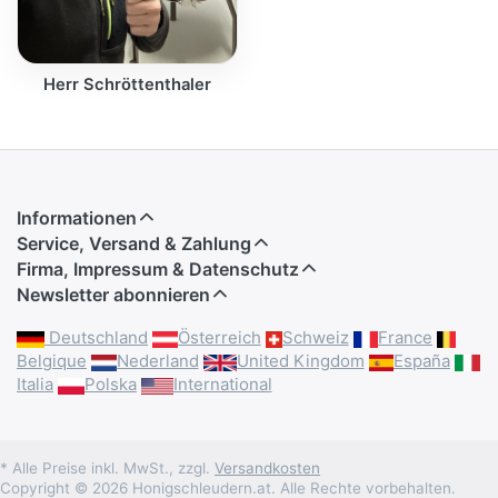
Herr Schröttenthaler
Informationen
Service, Versand & Zahlung
Firma, Impressum & Datenschutz
Newsletter abonnieren
Deutschland
Österreich
Schweiz
France
Belgique
Nederland
United Kingdom
España
Italia
Polska
International
* Alle Preise inkl. MwSt., zzgl.
Versandkosten
Copyright © 2026 Honigschleudern.at. Alle Rechte vorbehalten.