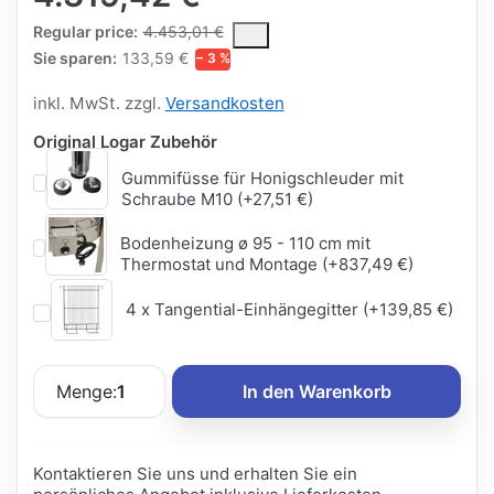
The Regular Price is the median selling price paid by customers
Regular price:
4.453,01 €
Sie sparen:
133,59 €
− 3 %
inkl. MwSt. zzgl.
Versandkosten
Original Logar Zubehör
Gummifüsse für Honigschleuder mit
Schraube M10 (+27,51 €)
Bodenheizung ø 95 - 110 cm mit
Thermostat und Montage (+837,49 €)
4 x Tangential-Einhängegitter (+139,85 €)
Menge:
1
In den Warenkorb
Kontaktieren Sie uns und erhalten Sie ein